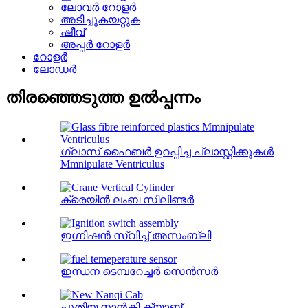
ലോവർ റോളർ
അടിച്ചുകയറ്റുക
ഷീവ്
അപ്പർ റോളർ
റോളർ
ലോഡർ
തിരഞ്ഞെടുത്ത ഉൽപ്പന്നം
ഗ്ലാസ് ഫൈബർ ഉറപ്പിച്ച പ്ലാസ്റ്റിക്കുകൾ
Mmnipulate Ventriculus
ക്രെയിൻ ലംബ സിലിണ്ടർ
ഇഗ്നിഷൻ സ്വിച്ച് അസംബ്ലി
ഇന്ധന ടെമ്പറേച്ചർ സെൻസർ
പുതിയ നാൻകി ക്യാബ്