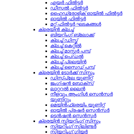
എയർ ഫിൽട്ടർ
ഡീസൽ ഫിൽട്ടർ
ഹൈഡ്രോളിക് ഓയിൽ ഫിൽട്ടർ
ഓയിൽ ഫിൽട്ടർ
മറ്റ് ഫിൽട്ടർ ഘടകങ്ങൾ
ക്രെയിൻ ക്ലച്ച്
ബിയറിംഗ് ബ്ലോക്ക്
ക്ലച്ച് ഡിസ്ക്
ക്ലച്ച് കെറ്റിൽ
ക്ലച്ച് മാസ്റ്റർ പമ്പ്
ക്ലച്ച് പെഡൽ
ക്ലച്ച് പ്ലെയിൻ
ക്ലച്ച് സൈഡ് പമ്പ്
ക്രെയിൻ ടോർക്ക് സിസ്റ്റം
ഡിസ്പ്ലേ യൂണിറ്റ്
ജംഗ്ഷൻ ബോക്സ്
ലാറ്ററൽ ലൈൻ
നീളവും ആംഗിൾ സെൻസർ
യൂണിറ്റും
മെയിൻഫ്രെയിം യൂണിറ്റ്
ഓയിൽ പ്രഷർ സെൻസർ
ടെൻഷൻ സെൻസർ
ക്രെയിൻ സ്റ്റിയറിംഗ് സിസ്റ്റം
സ്റ്റിയറിംഗ് സിലിണ്ടർ
സ്റ്റിയറിംഗ് ഗിയർ