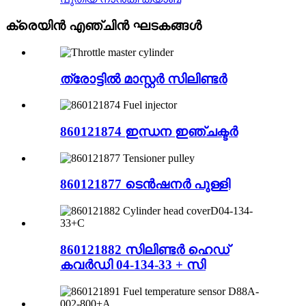
ക്രെയിൻ എഞ്ചിൻ ഘടകങ്ങൾ
ത്രോട്ടിൽ മാസ്റ്റർ സിലിണ്ടർ
860121874 ഇന്ധന ഇഞ്ചക്ടർ
860121877 ടെൻഷനർ പുള്ളി
860121882 സിലിണ്ടർ ഹെഡ്
കവർഡി 04-134-33 + സി