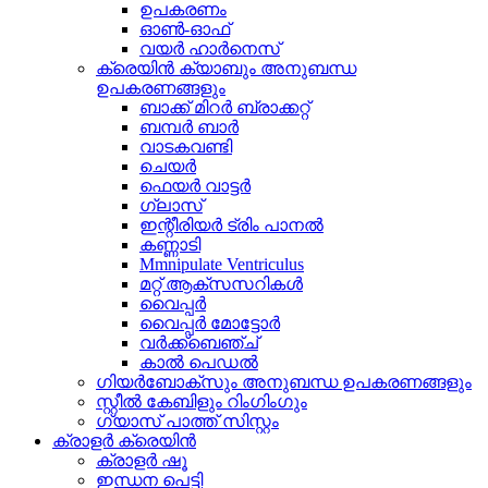
ഉപകരണം
ഓൺ-ഓഫ്
വയർ ഹാർനെസ്
ക്രെയിൻ ക്യാബും അനുബന്ധ
ഉപകരണങ്ങളും
ബാക്ക് മിറർ ബ്രാക്കറ്റ്
ബമ്പർ ബാർ
വാടകവണ്ടി
ചെയർ
ഫെയർ വാട്ടർ
ഗ്ലാസ്
ഇന്റീരിയർ ട്രിം പാനൽ
കണ്ണാടി
Mmnipulate Ventriculus
മറ്റ് ആക്സസറികൾ
വൈപ്പർ
വൈപ്പർ മോട്ടോർ
വർക്ക്ബെഞ്ച്
കാൽ പെഡൽ
ഗിയർബോക്സും അനുബന്ധ ഉപകരണങ്ങളും
സ്റ്റീൽ കേബിളും റിംഗിംഗും
ഗ്യാസ് പാത്ത് സിസ്റ്റം
ക്രാളർ ക്രെയിൻ
ക്രാളർ ഷൂ
ഇന്ധന പെട്ടി