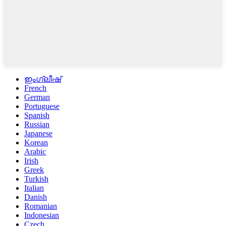
ഇംഗ്ലീഷ്
French
German
Portuguese
Spanish
Russian
Japanese
Korean
Arabic
Irish
Greek
Turkish
Italian
Danish
Romanian
Indonesian
Czech