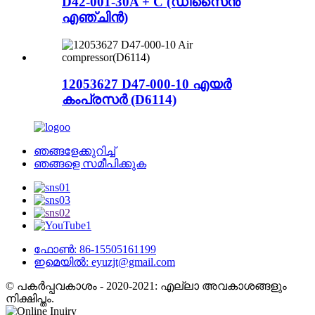
D42-001-30A + C (ഡിസൈൻ
എഞ്ചിൻ)
12053627 D47-000-10 എയർ
കംപ്രസർ (D6114)
ഞങ്ങളേക്കുറിച്ച്
ഞങ്ങളെ സമീപിക്കുക
ഫോൺ: 86-15505161199
ഇമെയിൽ: eyuzjt@gmail.com
© പകർപ്പവകാശം - 2020-2021: എല്ലാ അവകാശങ്ങളും
നിക്ഷിപ്തം.