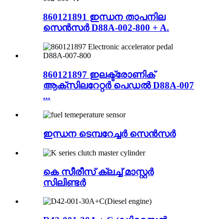
860121891 ഇന്ധന താപനില
സെൻസർ D88A-002-800 + A.
860121897 ഇലക്ട്രോണിക്
ആക്‌സിലറേറ്റർ പെഡൽ D88A-007
...
ഇന്ധന ടെമ്പറേച്ചർ സെൻസർ
കെ സീരീസ് ക്ലച്ച് മാസ്റ്റർ
സിലിണ്ടർ