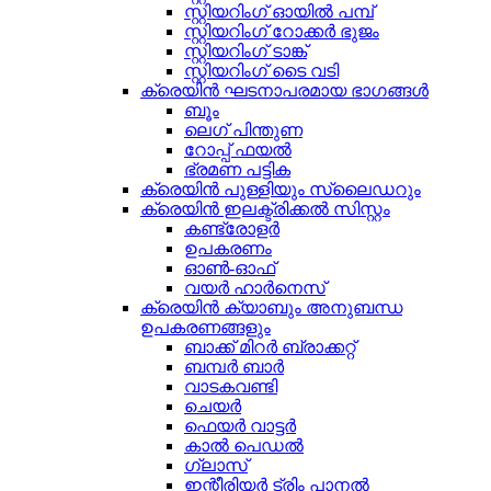
സ്റ്റിയറിംഗ് ഓയിൽ പമ്പ്
സ്റ്റിയറിംഗ് റോക്കർ ഭുജം
സ്റ്റിയറിംഗ് ടാങ്ക്
സ്റ്റിയറിംഗ് ടൈ വടി
ക്രെയിൻ ഘടനാപരമായ ഭാഗങ്ങൾ
ബൂം
ലെഗ് പിന്തുണ
റോപ്പ് ഫയൽ
ഭ്രമണ പട്ടിക
ക്രെയിൻ പുള്ളിയും സ്ലൈഡറും
ക്രെയിൻ ഇലക്ട്രിക്കൽ സിസ്റ്റം
കണ്ട്രോളർ
ഉപകരണം
ഓൺ-ഓഫ്
വയർ ഹാർനെസ്
ക്രെയിൻ ക്യാബും അനുബന്ധ
ഉപകരണങ്ങളും
ബാക്ക് മിറർ ബ്രാക്കറ്റ്
ബമ്പർ ബാർ
വാടകവണ്ടി
ചെയർ
ഫെയർ വാട്ടർ
കാൽ പെഡൽ
ഗ്ലാസ്
ഇന്റീരിയർ ട്രിം പാനൽ