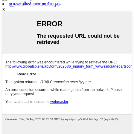
ഇമെയിൽ അയയ്ക്കുക
x