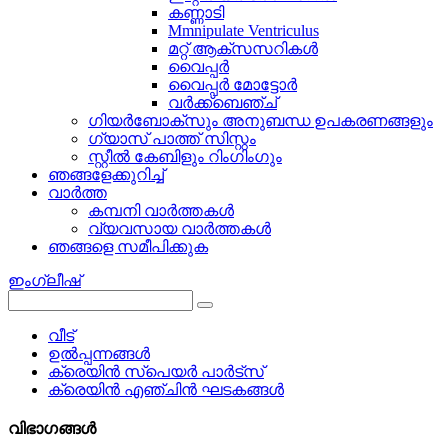
കണ്ണാടി
Mmnipulate Ventriculus
മറ്റ് ആക്സസറികൾ
വൈപ്പർ
വൈപ്പർ മോട്ടോർ
വർക്ക്ബെഞ്ച്
ഗിയർബോക്സും അനുബന്ധ ഉപകരണങ്ങളും
ഗ്യാസ് പാത്ത് സിസ്റ്റം
സ്റ്റീൽ കേബിളും റിംഗിംഗും
ഞങ്ങളേക്കുറിച്ച്
വാർത്ത
കമ്പനി വാർത്തകൾ
വ്യവസായ വാർത്തകൾ
ഞങ്ങളെ സമീപിക്കുക
ഇംഗ്ലീഷ്
വീട്
ഉൽപ്പന്നങ്ങൾ
ക്രെയിൻ സ്പെയർ പാർട്സ്
ക്രെയിൻ എഞ്ചിൻ ഘടകങ്ങൾ
വിഭാഗങ്ങൾ